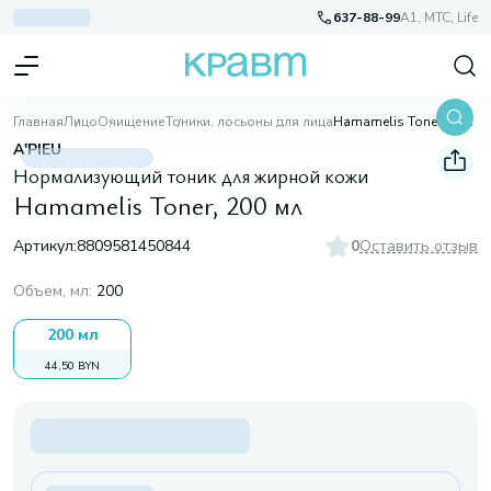
637-88-99
A1, МТС, Life
Главная
Лицо
Очищение
Тоники, лосьоны для лица
Hamamelis Toner, 200 мл
A'PIEU
Нормализующий тоник для жирной кожи
Hamamelis Toner, 200 мл
Артикул:
8809581450844
0
Оставить отзыв
Объем, мл
:
200
200 мл
44,50 BYN