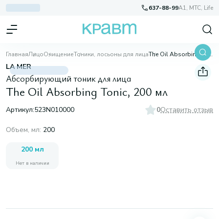
637-88-99
A1, МТС, Life
Главная
Лицо
Очищение
Тоники, лосьоны для лица
The Oil Absorbing Tonic, 200 мл
LA MER
Абсорбирующий тоник для лица
The Oil Absorbing Tonic, 200 мл
Артикул:
523N010000
0
Оставить отзыв
Объем, мл
:
200
200 мл
Нет в наличии