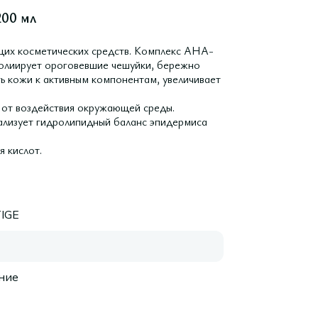
200 мл
щих косметических средств. Комплекс AHA-
фолиирует ороговевшие чешуйки, бережно
ь кожи к активным компонентам, увеличивает
 от воздействия окружающей среды.
ализует гидролипидный баланс эпидермиса
я кислот.
IGE
ние