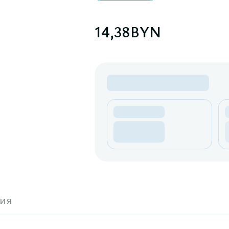
14,38
BYN
ия