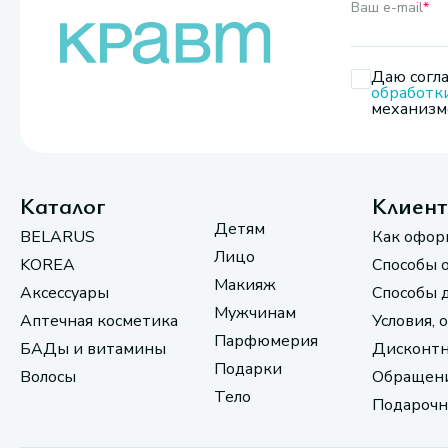
Ваш e-mail
*
Даю согла
обработк
механизмо
Каталог
Клиен
Детям
BELARUS
Как офор
Лицо
KOREA
Способы 
Макияж
Аксессуары
Способы 
Мужчинам
Аптечная косметика
Условия, 
Парфюмерия
БАДы и витамины
Дисконтн
Подарки
Волосы
Обращени
Тело
Подарочн