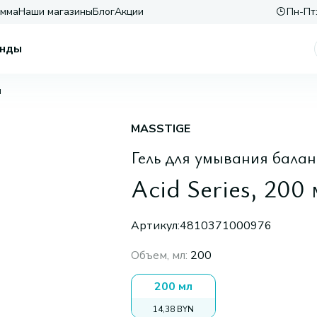
амма
Наши магазины
Блог
Акции
Пн-Пт:
нды
л
MASSTIGE
Гель для умывания бал
Acid Series, 200 
Артикул:
4810371000976
Объем, мл
:
200
200 мл
14,38 BYN