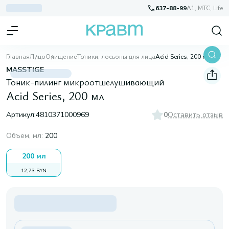
637-88-99
A1, МТС, Life
Главная
Лицо
Очищение
Тоники, лосьоны для лица
Acid Series, 200 мл
MASSTIGE
Тоник-пилинг микроотшелушивающий
Acid Series, 200 мл
Артикул:
4810371000969
0
Оставить отзыв
Объем, мл
:
200
200 мл
12,73 BYN