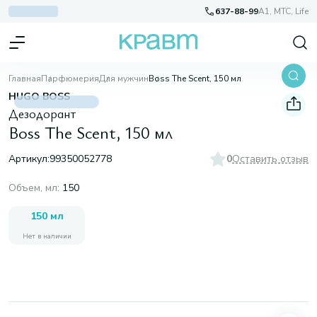
637-88-99
A1, МТС, Life
Главная
Парфюмерия
Для мужчин
Boss The Scent, 150 мл
HUGO BOSS
Дезодорант
Boss The Scent, 150 мл
Артикул:
99350052778
0
Оставить отзыв
Объем, мл
:
150
150 мл
Нет в наличии