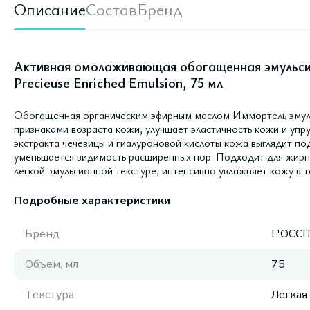
Описание
Состав
Бренд
Активная омолаживающая обогащенная эмульсия
Precieuse Enriched Emulsion, 75 мл
Обогащенная органическим эфирным маслом Иммортель эмуль
признаками возраста кожи, улучшает эластичность кожи и упр
экстракта чечевицы и гиалуроновой кислоты кожа выглядит под
уменьшается видимость расширенных пор. Подходит для жир
легкой эмульсионной текстуре, интенсивно увлажняет кожу в т
Подробные характеристики
Бренд
L'OCC
Объем, мл
75
Текстура
Легкая