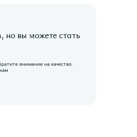
в, но вы можете стать
братите внимание на качество,
икам