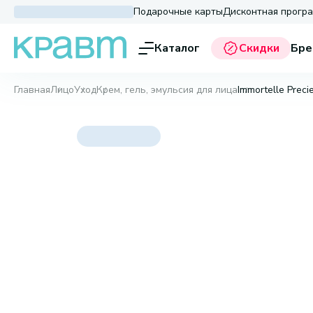
Подарочные карты
Дисконтная прогр
Каталог
Скидки
Бре
Главная
Лицо
Уход
Крем, гель, эмульсия для лица
Immortelle Preci