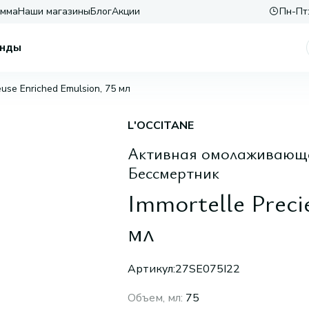
амма
Наши магазины
Блог
Акции
Пн-Пт:
нды
euse Enriched Emulsion, 75 мл
L'OCCITANE
Активная омолаживающа
Бессмертник
Immortelle Preci
мл
Артикул:
27SE075I22
Объем, мл
:
75