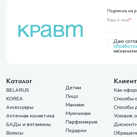
Подписка на р
Ваш e-mail
*
Даю согла
обработк
механизмо
Каталог
Клиен
Детям
BELARUS
Как офор
Лицо
KOREA
Способы 
Макияж
Аксессуары
Способы 
Мужчинам
Аптечная косметика
Условия, 
Парфюмерия
БАДы и витамины
Дисконтн
Подарки
Волосы
Обращени