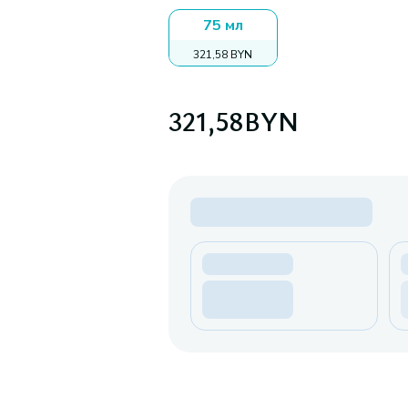
75 мл
321,58 BYN
321,58
BYN