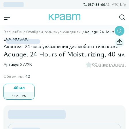
637-88-99
A1, МТС, Life
Главная
Лицо
Уход
Крем, гель, эмульсия для лица
Aquagel 24 Hours of Moisturizing, 40 мл
EVA MOSAIC
Аквагель 24 часа увлажнения для любого типа кожи
Aquagel 24 Hours of Moisturizing, 40 мл
Артикул:
3772К
0
Оставить отзыв
Объем, мл
:
40
40 мл
16,28 BYN