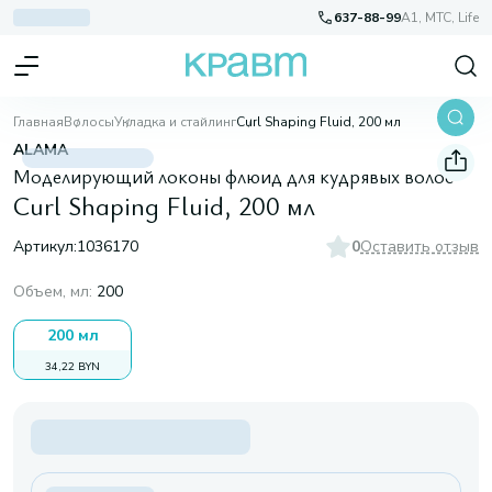
637-88-99
A1, МТС, Life
Главная
Волосы
Укладка и стайлинг
Curl Shaping Fluid, 200 мл
ALAMA
Моделирующий локоны флюид для кудрявых волос
Curl Shaping Fluid, 200 мл
Артикул:
1036170
0
Оставить отзыв
Объем, мл
:
200
200 мл
34,22 BYN