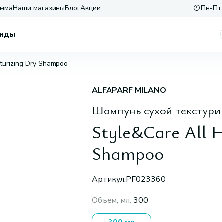
амма
Наши магазины
Блог
Акции
Пн-Пт:
нды
xturizing Dry Shampoo
ALFAPARF MILANO
Шампунь сухой текстур
Style&Care All H
Shampoo
Артикул:
PF023360
Объем, мл
:
300