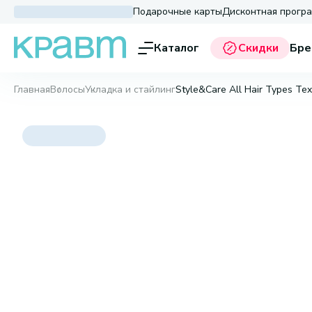
Подарочные карты
Дисконтная прогр
Каталог
Скидки
Бре
Главная
Волосы
Укладка и стайлинг
Style&Care All Hair Types Te