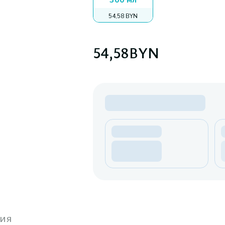
300 мл
54,58 BYN
54,58
BYN
ия