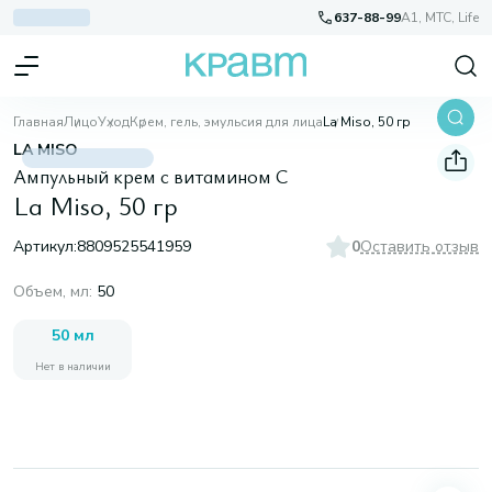
637-88-99
A1, МТС, Life
Главная
Лицо
Уход
Крем, гель, эмульсия для лица
La Miso, 50 гр
LA MISO
Ампульный крем с витамином С
La Miso, 50 гр
Артикул:
8809525541959
0
Оставить отзыв
Объем, мл
:
50
50 мл
Нет в наличии