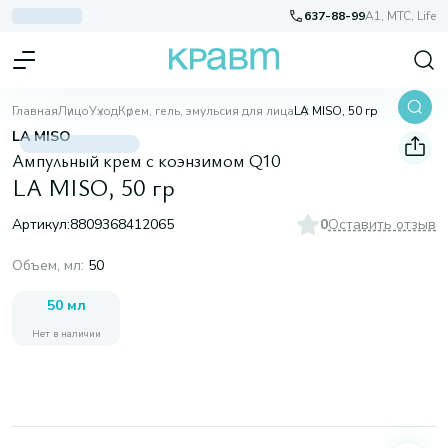
637-88-99
A1, МТС, Life
Главная
Лицо
Уход
Крем, гель, эмульсия для лица
LA MISO, 50 гр
LA MISO
Ампульный крем с коэнзимом Q10
LA MISO, 50 гр
Артикул:
8809368412065
0
Оставить отзыв
Объем, мл
:
50
50 мл
Нет в наличии