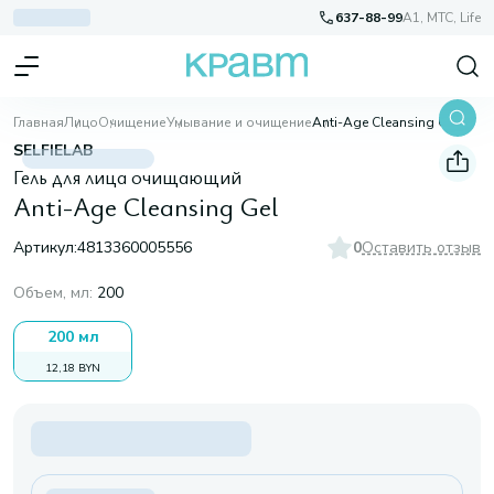
637-88-99
A1, МТС, Life
Главная
Лицо
Очищение
Умывание и очищение
Anti-Age Cleansing Gel
SELFIELAB
Гель для лица очищающий
Anti-Age Cleansing Gel
Артикул:
4813360005556
0
Оставить отзыв
Объем, мл
:
200
200 мл
12,18 BYN