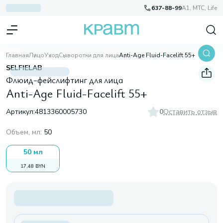
637-88-99
A1, МТС, Life
Главная
Лицо
Уход
Сыворотки для лица
Anti-Age Fluid-Facelift 55+
SELFIELAB
Флюид-фейслифтинг для лица
Anti-Age Fluid-Facelift 55+
Артикул:
4813360005730
0
Оставить отзыв
Объем, мл
:
50
50 мл
17,48 BYN