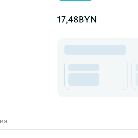
17,48
BYN
ия