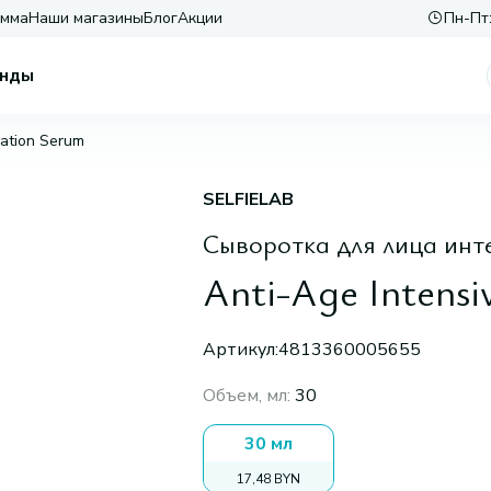
амма
Наши магазины
Блог
Акции
Пн-Пт:
нды
nation Serum
SELFIELAB
Сыворотка для лица инт
Anti-Age Intensi
Артикул:
4813360005655
Объем, мл
:
30
30 мл
17,48 BYN