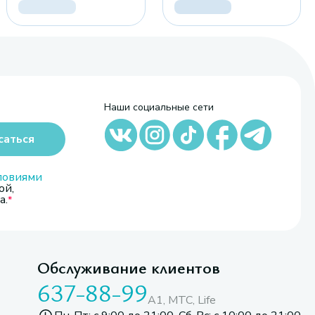
Наши социальные сети
саться
ловиями
ой,
а.
Обслуживание клиентов
637-88-99
A1, МТС, Life