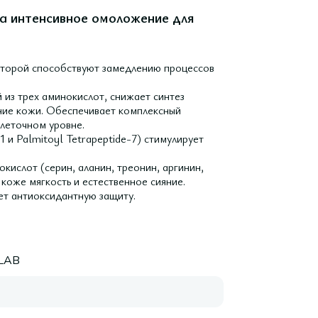
ка интенсивное омоложение для
оторой способствуют замедлению процессов
 из трех аминокислот, снижает синтез
ние кожи. Обеспечивает комплексный
леточном уровне.
1 и Palmitoyl Tetrapeptide-7) стимулирует
кислот (серин, аланин, треонин, аргинин,
коже мягкость и естественное сияние.
ет антиоксидантную защиту.
LAB