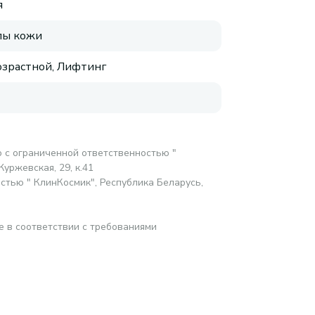
я
пы кожи
зрастной, Лифтинг
 с ограниченной ответственностью "
Журжевская, 29, к.41
стью " КлинКосмик", Республика Беларусь,
е в соответствии с требованиями