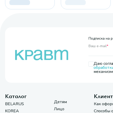
Подписка на р
Ваш e-mail
*
Даю согла
обработк
механизмо
Каталог
Клиен
Детям
BELARUS
Как офор
Лицо
KOREA
Способы 