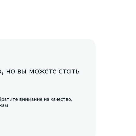
в, но вы можете стать
братите внимание на качество,
икам