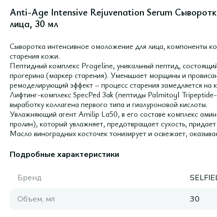
Anti-Age Intensive Rejuvenation Serum Сыворот
лица, 30 мл
Сыворотка интенсивное омоложение для лица, компоненты к
старения кожи.
Пептидный комплекс Progeline, уникальный пептид, состоящий
прогерина (маркер старения). Уменьшает морщины и провиса
ремоделирующий эффект – процесс старения замедляется на к
Лифтинг-комплекс SpecPed 3ak (пептиды Palmitoyl Tripeptide-
выработку коллагена первого типа и гиалуроновой кислоты.
Увлажняющий агент Amilip La50, в его составе комплекс амино
пролин), который увлажняет, предотвращает сухость, придает 
Масло виноградных косточек тонизирует и освежает, оказыва
Подробные характеристики
Бренд
SELFIE
Объем, мл
30