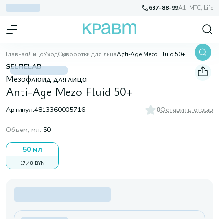
637-88-99
A1, МТС, Life
Главная
Лицо
Уход
Сыворотки для лица
Anti-Age Mezo Fluid 50+
SELFIELAB
Мезофлюид для лица
Anti-Age Mezo Fluid 50+
Артикул:
4813360005716
0
Оставить отзыв
Объем, мл
:
50
50 мл
17,48 BYN