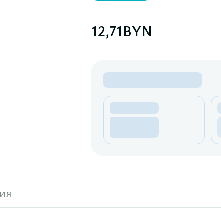
12,71
BYN
ия