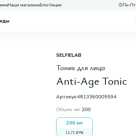
амма
Наши магазины
Блог
Акции
Пн-Пт:
нды
SELFIELAB
Тоник для лица
Anti-Age Tonic
Артикул:
4813360005594
Объем, мл
:
200
200 мл
12,71 BYN