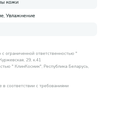
пы кожи
е, Увлажнение
 с ограниченной ответственностью "
Журжевская, 29, к.41
стью " КлинКосмик", Республика Беларусь,
е в соответствии с требованиями