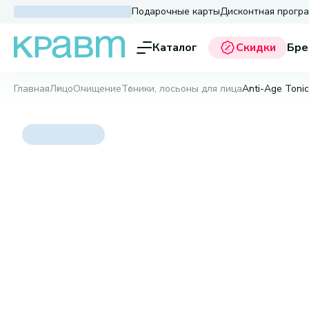
Подарочные карты
Дисконтная прогр
Каталог
Скидки
Бре
Главная
Лицо
Очищение
Тоники, лосьоны для лица
Anti-Age Tonic