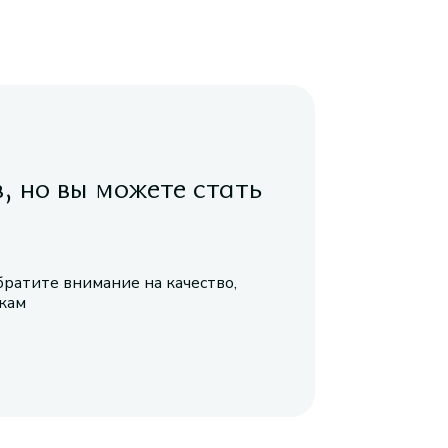
в, но вы можете стать
братите внимание на качество,
икам