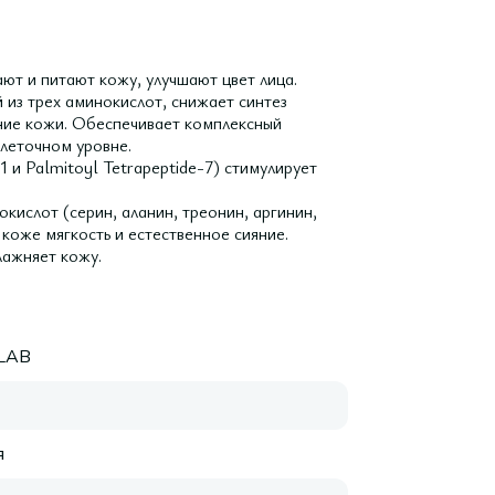
ют и питают кожу, улучшают цвет лица.
 из трех аминокислот, снижает синтез
ние кожи. Обеспечивает комплексный
леточном уровне.
1 и Palmitoyl Tetrapeptide-7) стимулирует
кислот (серин, аланин, треонин, аргинин,
коже мягкость и естественное сияние.
лажняет кожу.
LAB
я