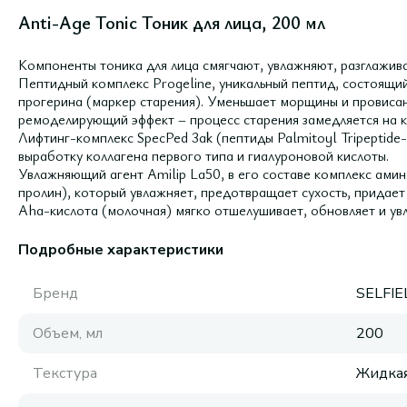
Anti-Age Tonic Тоник для лица, 200 мл
Компоненты тоника для лица смягчают, увлажняют, разглажива
Пептидный комплекс Progeline, уникальный пептид, состоящий
прогерина (маркер старения). Уменьшает морщины и провиса
ремоделирующий эффект – процесс старения замедляется на к
Лифтинг-комплекс SpecPed 3ak (пептиды Palmitoyl Tripeptide-
выработку коллагена первого типа и гиалуроновой кислоты.
Увлажняющий агент Amilip La50, в его составе комплекс амино
пролин), который увлажняет, предотвращает сухость, придает 
Aha-кислота (молочная) мягко отшелушивает, обновляет и ув
Подробные характеристики
Бренд
SELFIE
Объем, мл
200
Текстура
Жидка