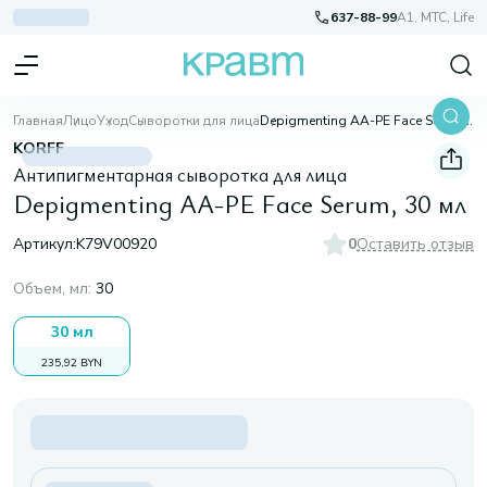
637-88-99
A1, МТС, Life
Главная
Лицо
Уход
Сыворотки для лица
Depigmenting AA-PE Face Serum, 30 мл
KORFF
Антипигментарная сыворотка для лица
Depigmenting AA-PE Face Serum, 30 мл
Артикул:
K79V00920
0
Оставить отзыв
Объем, мл
:
30
30 мл
235,92 BYN