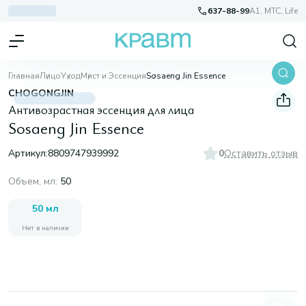
637-88-99
A1, МТС, Life
Главная
Лицо
Уход
Мист и Эссенция
Sosaeng Jin Essence
CHOGONGJIN
Антивозрастная эссенция для лица
Sosaeng Jin Essence
Артикул:
8809747939992
0
Оставить отзыв
Объем, мл
:
50
50 мл
Нет в наличии