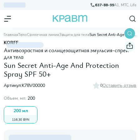
637-88-99
A1, МТС, Life
Главная
Тело
Солнечная линия
Защита для тела
Sun Secret Anti-Age And Protection Spray SPF 50+
KORFF
Антивозрастная и солнцезащитная эмульсия-спрей
для тела
Sun Secret Anti-Age And Protection
Spray SPF 50+
Артикул:
K78V00000
0
Оставить отзыв
Объем, мл
:
200
200 мл
116,30 BYN