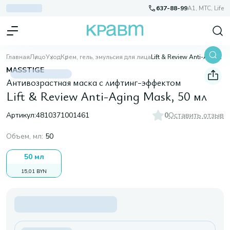
637-88-99
A1, МТС, Life
Главная
Лицо
Уход
Крем, гель, эмульсия для лица
Lift & Review Anti-Aging Mask, 50 мл
MASSTIGE
Антивозрастная маска с лифтинг-эффектом
Lift & Review Anti-Aging Mask, 50 мл
Артикул:
4810371001461
0
Оставить отзыв
Объем, мл
:
50
50 мл
15,01 BYN