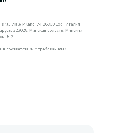
н C
o s.r.l., Viale Milano, 74 26900 Lodi, Италия
русь, 223028, Минская область, Минский
ом. 5-2
е в соответствии с требованиями