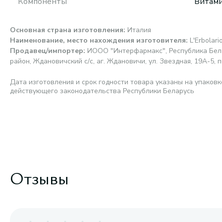
Компоненты
Витами
Основная страна изготовления
:
Италия
Наименование, место нахождения изготовителя
:
L'Erbolari
Продавец/импортер
:
ИООО "Интерфармакс", Республика Бела
район, Ждановичский с/с, аг. Ждановичи, ул. Звездная, 19А-5, п
Дата изготовления и срок годности товара указаны на упаковк
действующего законодательства Республики Беларусь
Отзывы