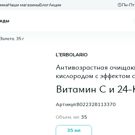
амма
Наши магазины
Блог
Акции
Пн-Пт:
нды
Золото, 35 г
L'ERBOLARIO
Антивозрастная очищаю
кислородом с эффектом 
Витамин С и 24-К
Артикул:
8022328113370
Объем, мл
:
35
35 мл