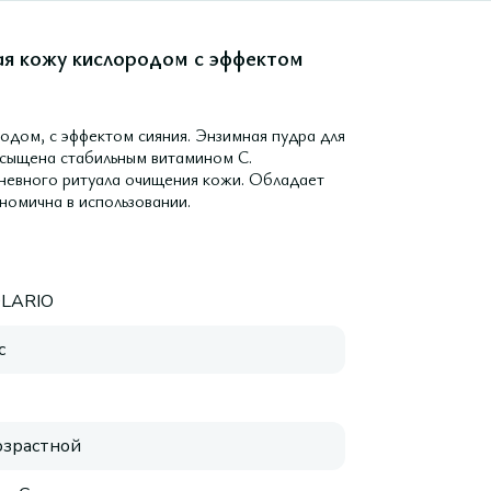
я кожу кислородом с эффектом
дом, с эффектом сияния. Энзимная пудра для
асыщена стабильным витамином С.
невного ритуала очищения кожи. Обладает
омична в использовании.
OLARIO
с
зрастной