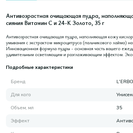
Антивозрастная очищающая пудра, наполняюща
сияния Витамин С и 24-К Золото, 35 г
Антивозрастная очищающая пудра, наполняющая кожу кислоро
умывания с экстрактом микроцитруса (пальчикового лайма) н
Инновационная формула пудры - основная часть вашего ежед
удивительным осветляющим и разглаживающим эффектом. Экон
Подробные характеристики
Бренд
L'ERB
Для кого
Унисек
Объем, мл
35
Эффект
Антиво