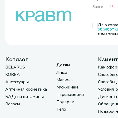
Ваш e-mail
*
Даю согла
обработк
механизмо
Каталог
Клиен
Детям
BELARUS
Как офор
Лицо
KOREA
Способы 
Макияж
Аксессуары
Способы 
Мужчинам
Аптечная косметика
Условия, 
Парфюмерия
БАДы и витамины
Дисконтн
Подарки
Волосы
Обращени
Тело
Подарочн