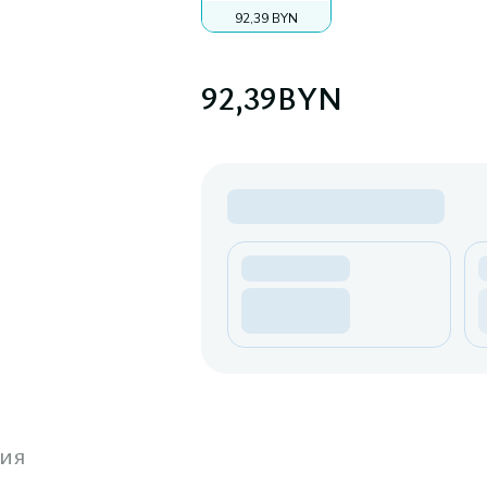
92,39 BYN
92,39
BYN
ия