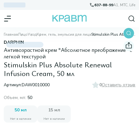
637-88-99
A1, МТС, Life
Главная
Лицо
Уход
Крем, гель, эмульсия для лица
Stimulskin Plus Absolute Renewal Infusion Cream, 50 мл
DARPHIN
Антивозрастной крем "Абсолютное преображение" с
легкой текстурой
Stimulskin Plus Absolute Renewal
Infusion Cream, 50 мл
Артикул:
DAW0010000
0
Оставить отзыв
Объем, мл
:
50
50 мл
15 мл
Нет в наличии
Нет в наличии