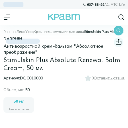
637-88-99
A1, МТС, Life
Главная
Лицо
Уход
Крем, гель, эмульсия для лица
Stimulskin Plus Absolute Renewal Balm Cream, 50 мл
DARPHIN
Антивозрастной крем-бальзам "Абсолютное
преображение"
Stimulskin Plus Absolute Renewal Balm
Cream, 50 мл
Артикул:
DCJC010000
0
Оставить отзыв
Объем, мл
:
50
50 мл
Нет в наличии