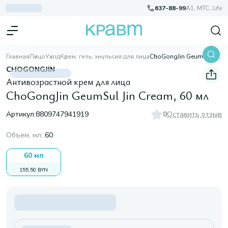
637-88-99
A1, МТС, Life
Главная
Лицо
Уход
Крем, гель, эмульсия для лица
ChoGongJin GeumSul Jin Cream, 60 мл
CHOGONGJIN
Антивозрастной крем для лица
ChoGongJin GeumSul Jin Cream, 60 мл
Артикул:
8809747941919
0
Оставить отзыв
Объем, мл
:
60
60 мл
155,50 BYN