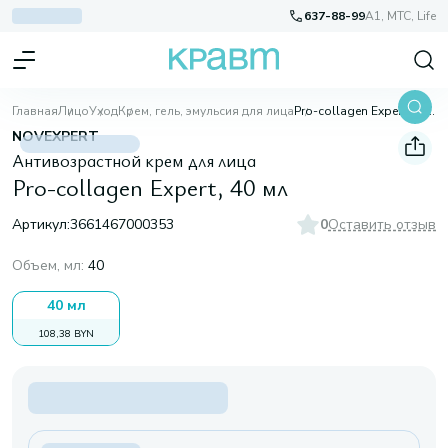
637-88-99
A1, МТС, Life
Главная
Лицо
Уход
Крем, гель, эмульсия для лица
Pro-collagen Expert, 40 мл
NOVEXPERT
Антивозрастной крем для лица
Pro-collagen Expert, 40 мл
Артикул:
3661467000353
0
Оставить отзыв
Объем, мл
:
40
40 мл
108,38 BYN