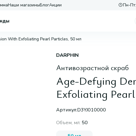
амма
Наши магазины
Блог
Акции
Пн-Пт:
нды
n With Exfoliating Pearl Particles, 50 мл
DARPHIN
Антивозрастной скраб
Age-Defying De
Exfoliating Pearl
Артикул:
D3YJ010000
Объем, мл
:
50