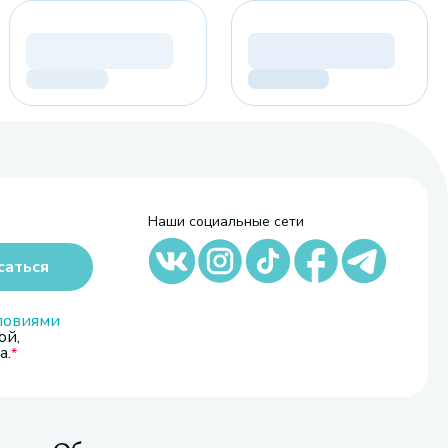
Наши социальные сети
саться
ловиями
ой,
а.