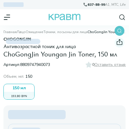
637-88-99
A1, МТС, Life
Главная
Лицо
Очищение
Тоники, лосьоны для лица
ChoGongJin Youngan Jin Toner, 150 мл
CHOGONGJIN
Антивозрастной тоник для лица
ChoGongJin Youngan Jin Toner, 150 мл
Артикул:
8809747940073
0
Оставить отзыв
Объем, мл
:
150
150 мл
193,80 BYN