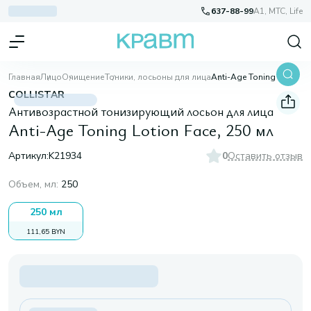
637-88-99
A1, МТС, Life
Главная
Лицо
Очищение
Тоники, лосьоны для лица
Anti-Age Toning Lotion Face, 250 мл
COLLISTAR
Антивозрастной тонизирующий лосьон для лица
Anti-Age Toning Lotion Face, 250 мл
Артикул:
K21934
0
Оставить отзыв
Объем, мл
:
250
250 мл
111,65 BYN