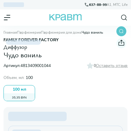
637-88-99
A1, МТС, Life
Главная
Парфюмерия
Парфюмерия для дома
Чудо ваниль
FAMILY FOREVER FACTORY
Диффузор
Чудо ваниль
Артикул:
4813409001044
0
Оставить отзыв
Объем, мл
:
100
100 мл
35,35 BYN