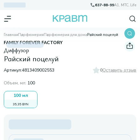
637-88-99
A1, МТС, Life
Главная
Парфюмерия
Парфюмерия для дома
Райский поцелуй
FAMILY FOREVER FACTORY
Диффузор
Райский поцелуй
Артикул:
4813409002553
0
Оставить отзыв
Объем, мл
:
100
100 мл
35,35 BYN