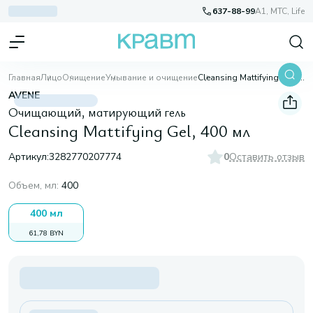
637-88-99
A1, МТС, Life
Главная
Лицо
Очищение
Умывание и очищение
Cleansing Mattifying Gel, 400 мл
AVENE
Очищающий, матирующий гель
Cleansing Mattifying Gel, 400 мл
Артикул:
3282770207774
0
Оставить отзыв
Объем, мл
:
400
400 мл
61,78 BYN