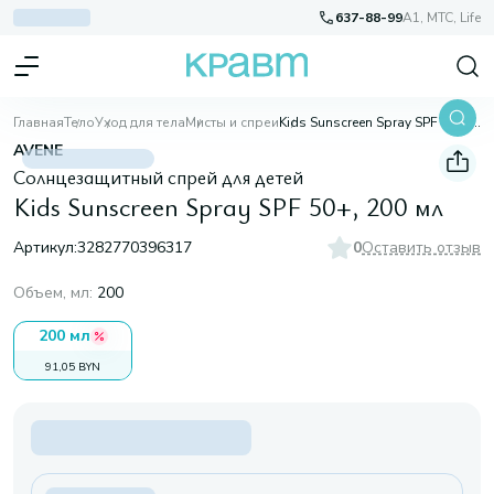
637-88-99
A1, МТС, Life
Главная
Тело
Уход для тела
Мисты и спреи
Kids Sunscreen Spray SPF 50+, 200 мл
AVENE
Солнцезащитный спрей для детей
Kids Sunscreen Spray SPF 50+, 200 мл
Артикул:
3282770396317
0
Оставить отзыв
Объем, мл
:
200
200 мл
91,05 BYN