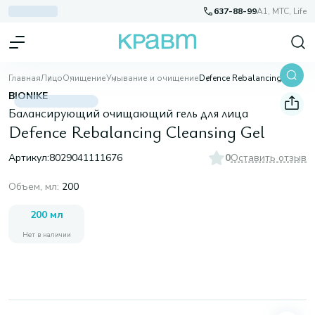
637-88-99
A1, МТС, Life
Главная
Лицо
Очищение
Умывание и очищение
Defence Rebalancing Cleansing Gel
BIONIKE
Балансирующий очищающий гель для лица
Defence Rebalancing Cleansing Gel
Артикул:
8029041111676
0
Оставить отзыв
Объем, мл
:
200
200 мл
Нет в наличии