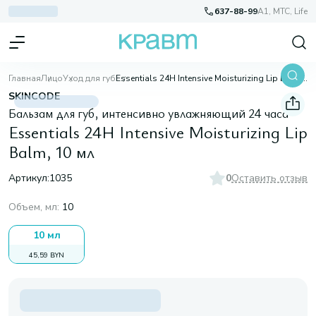
637-88-99
A1, МТС, Life
Главная
Лицо
Уход для губ
Essentials 24H Intensive Moisturizing Lip Balm, 10 мл
SKINCODE
Бальзам для губ, интенсивно увлажняющий 24 часа
Essentials 24H Intensive Moisturizing Lip
Balm, 10 мл
Артикул:
1035
0
Оставить отзыв
Объем, мл
:
10
10 мл
45,59 BYN