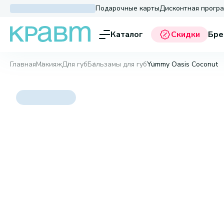
Подарочные карты
Дисконтная прогр
Каталог
Скидки
Бре
Главная
Макияж
Для губ
Бальзамы для губ
Yummy Oasis Coconut