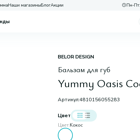
амма
Наши магазины
Блог
Акции
Пн-Пт:
нды
BELOR DESIGN
Бальзам для губ
Yummy Oasis Co
Артикул:
4810156055283
Цвет
Цвет:
Кокос