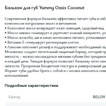
Бальзам для губ Yummy Oasis Coconut
Современная формула бальзама эффективно питает губы и за
комплексом натуральных масел и витаминов:
• Кокосовое масло возвращает коже сияющий, здоровый вид
• Масло кивано тонизирует и укрепляет кожный иммунитет, у
• Масло жожоба, ши и какао интенсивно питают, успокаивают
• Витамин Е стимулирует регенерацию клеток
• Ланолин заполняет рельеф и поддерживает необходимый г
Мгновенно создает питательный защитный барьер, который п
мягкость – можно наслаждаться мягкими губами без трещинок
и каждый день. Тающая формула позволяет бальзаму легко нан
липкости. Прозрачная бесцветная текстура и универсальный д
Формат тубы удобно брать с собой и с носика наносить в сам
использования.
Подробные характеристики
Бренд
BELOR