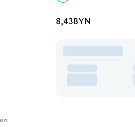
8,43
BYN
ия