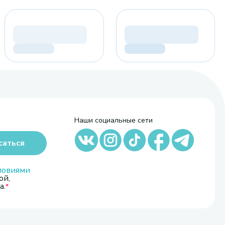
Наши социальные сети
саться
ловиями
ой,
а.