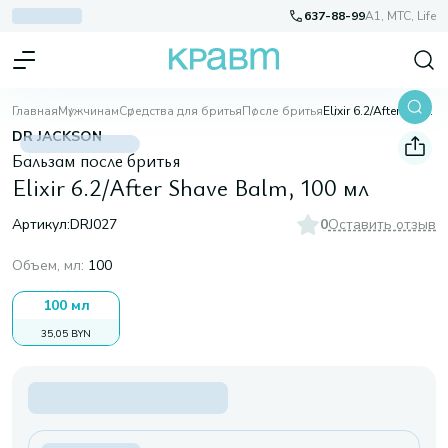
637-88-99
A1, МТС, Life
Главная
Мужчинам
Средства для бритья
После бритья
Elixir 6.2/After Shave Balm, 100 мл
DR JACKSON
Бальзам после бритья
Elixir 6.2/After Shave Balm, 100 мл
Артикул:
DRJ027
0
Оставить отзыв
Объем, мл
:
100
100 мл
35,05 BYN