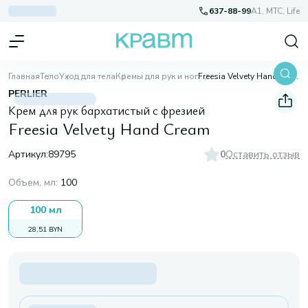
637-88-99
A1, МТС, Life
Главная
Тело
Уход для тела
Кремы для рук и ног
Freesia Velvety Hand Cream
PERLIER
Крем для рук бархатистый с фрезией
Freesia Velvety Hand Cream
Артикул:
89795
0
Оставить отзыв
Объем, мл
:
100
100 мл
28,51 BYN