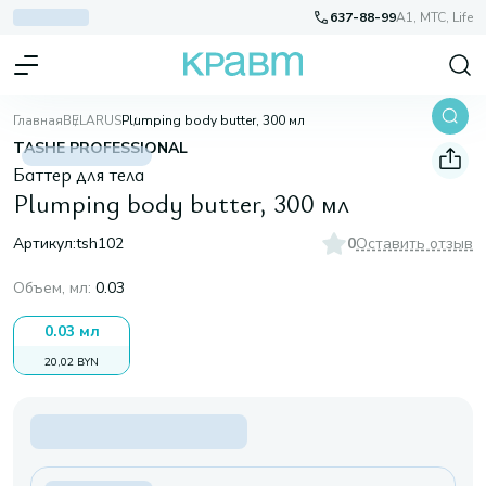
637-88-99
A1, МТС, Life
Главная
BELARUS
Plumping body butter, 300 мл
TASHE PROFESSIONAL
Баттер для тела
Plumping body butter, 300 мл
Артикул:
tsh102
0
Оставить отзыв
Объем, мл
:
0.03
0.03 мл
20,02 BYN