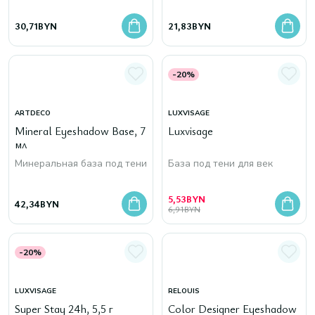
30,71
BYN
21,83
BYN
-20%
ARTDECO
LUXVISAGE
Mineral Eyeshadow Base, 7
Luxvisage
мл
Минеральная база под тени
База под тени для век
5,53
BYN
42,34
BYN
6,91
BYN
-20%
LUXVISAGE
RELOUIS
Super Stay 24h, 5,5 г
Color Designer Eyeshadow