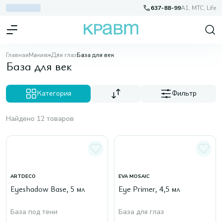
637-88-99
A1, МТС, Life
Главная
Макияж
Для глаз
База для век
База для век
Категория
Фильтр
Найдено 12 товаров
ARTDECO
EVA MOSAIC
Eyeshadow Base, 5 мл
Eye Primer, 4,5 мл
База под тени
База для глаз