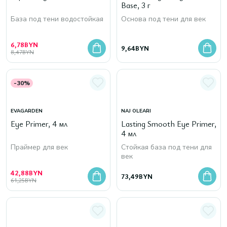
Base, 3 г
База под тени водостойкая
Основа под тени для век
6,78
BYN
9,64
BYN
8,47
BYN
-30%
EVAGARDEN
NAJ OLEARI
Eye Primer, 4 мл
Lasting Smooth Eye Primer,
4 мл
Праймер для век
Стойкая база под тени для
век
42,88
BYN
73,49
BYN
61,25
BYN