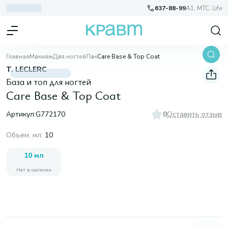
637-88-99
A1, МТС, Life
Главная
Макияж
Для ногтей
Лак
Care Base & Top Coat
T. LECLERC
База и топ для ногтей
Care Base & Top Coat
Артикул:
G772170
0
Оставить отзыв
Объем, мл
:
10
10 мл
Нет в наличии