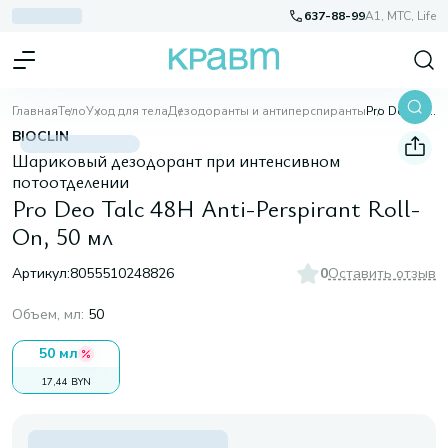
637-88-99
A1, МТС, Life
Главная
Тело
Уход для тела
Дезодоранты и антиперспиранты
Pro Deo Talc 48H Anti-Perspirant Roll-On, 50 мл
BIOCLIN
Шариковый дезодорант при интенсивном
потоотделении
Pro Deo Talc 48H Anti-Perspirant Roll-
On, 50 мл
Артикул:
8055510248826
0
Оставить отзыв
Объем, мл
:
50
50 мл
17,44 BYN