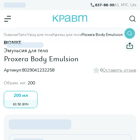
637-88-99
A1, МТС, Life
Главная
Тело
Уход для тела
Кремы для тела
Proxera Body Emulsion
BIONIKE
Эмульсия для тела
Proxera Body Emulsion
Артикул:
8029041232258
0
Оставить отзыв
Объем, мл
:
200
200 мл
63,50 BYN