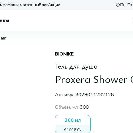
амма
Наши магазины
Блог
Акции
Пн-Пт:
нды
eam
BIONIKE
Гель для душа
Proxera Shower
Артикул:
8029041232128
Объем, мл
:
300
300 мл
64,90 BYN