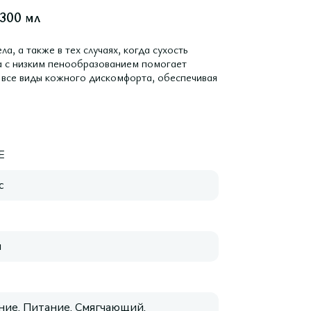
300 мл
, а также в тех случаях, когда сухость
а с низким пенообразованием помогает
 все виды кожного дискомфорта, обеспечивая
E
с
я
ие, Питание, Смягчающий,