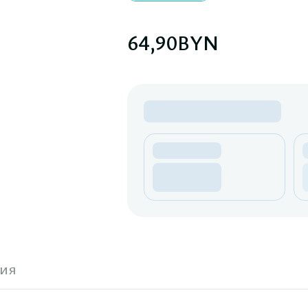
64,90
BYN
ия