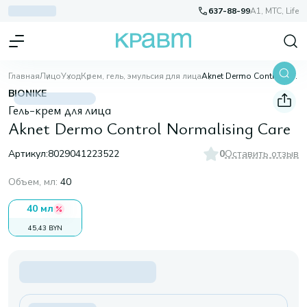
637-88-99
A1, МТС, Life
Главная
Лицо
Уход
Крем, гель, эмульсия для лица
Aknet Dermo Control Normalising Care
BIONIKE
Гель-крем для лица
Aknet Dermo Control Normalising Care
Артикул:
8029041223522
0
Оставить отзыв
Объем, мл
:
40
40 мл
45,43 BYN