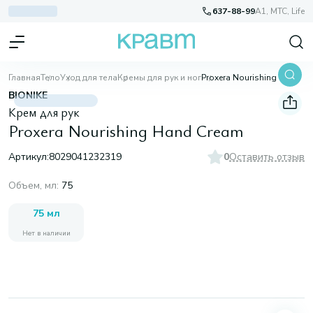
637-88-99
A1, МТС, Life
Главная
Тело
Уход для тела
Кремы для рук и ног
Proxera Nourishing Hand Cream
BIONIKE
Крем для рук
Proxera Nourishing Hand Cream
Артикул:
8029041232319
0
Оставить отзыв
Объем, мл
:
75
75 мл
Нет в наличии