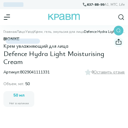
637-88-99
A1, МТС, Life
Главная
Лицо
Уход
Крем, гель, эмульсия для лица
Defence Hydra Light Moisturising Cream
BIONIKE
Крем увлажняющий для лица
Defence Hydra Light Moisturising
Cream
Артикул:
8029041111331
0
Оставить отзыв
Объем, мл
:
50
50 мл
Нет в наличии