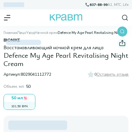
637-88-99
A1, МТС, Life
Главная
Лицо
Уход
Ночной крем
Defence My Age Pearl Revitalising Night Cream
BIONIKE
Восстанавливающий ночной крем для лица
Defence My Age Pearl Revitalising Night
Cream
Артикул:
8029041112772
0
Оставить отзыв
Объем, мл
:
50
50 мл
101,50 BYN