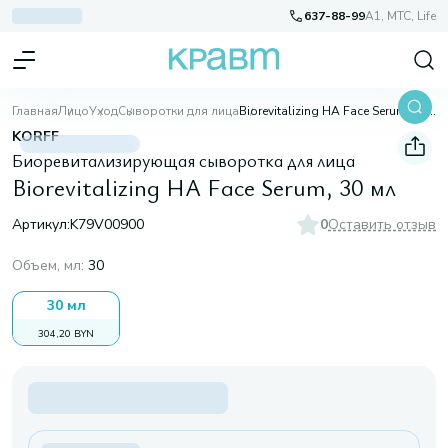
637-88-99
A1, МТС, Life
Главная
Лицо
Уход
Сыворотки для лица
Biorevitalizing HA Face Serum, 30 мл
KORFF
Биоревитализирующая сыворотка для лица
Biorevitalizing HA Face Serum, 30 мл
Артикул:
K79V00900
0
Оставить отзыв
Объем, мл
:
30
30 мл
304,20 BYN