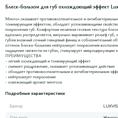
Блеск-бальзам для губ охлаждающий эффект Luxvi
Ментол оказывает противовоспалительное и антибактериальн
тонизирующим эффектом, обладает успокаивающими свойства
покраснения губ. Комфортная нелипкая гелевая текстура блеск
идеально распределяется, визуально выравнивает рельеф губ,
губам влажный сочный глянцевый финиш и соблазнительный о
оттенок блеска-бальзама нейтрализует покраснения воспален
ощущение свежести на губах, стимулирует микроциркуляцию к
ПРЕИМУЩЕСТВА
- легкий охлаждающий и тонизирующий эффект
- снимает раздражение, оказывает успокаивающее действие
- обладает противовоспалительным и антибактериальным эфф
- нейтрализует покраснения
- освежающий аромат ментола
Подробные характеристики
Бренд
LUXVI
Для кого
Женск