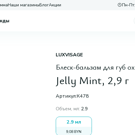
амма
Наши магазины
Блог
Акции
Пн-Пт:
нды
LUXVISAGE
Блеск-бальзам для губ 
Jelly Mint, 2,9 г
Артикул:
К478
Объем, мл
:
2.9
2.9 мл
9,08 BYN