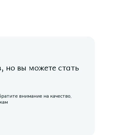
в, но вы можете стать
братите внимание на качество,
икам