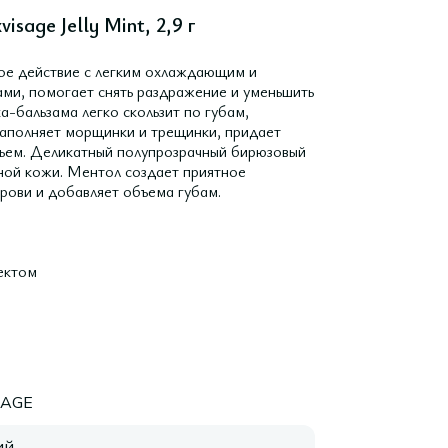
sage Jelly Mint, 2,9 г
ое действие с легким охлаждающим и
ми, помогает снять раздражение и уменьшить
а-бальзама легко скользит по губам,
 заполняет морщинки и трещинки, придает
бъем. Деликатный полупрозрачный бирюзовый
ной кожи. Ментол создает приятное
рови и добавляет объема губам.
ектом
SAGE
ий