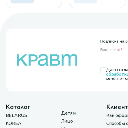
Подписка на р
Ваш e-mail
*
Даю согла
обработк
механизмо
Каталог
Клиен
Детям
BELARUS
Как офор
Лицо
KOREA
Способы 