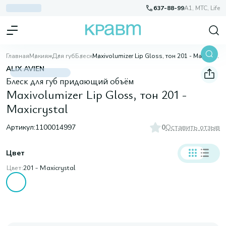
637-88-99
A1, МТС, Life
Главная
Макияж
Для губ
Блеск
Maxivolumizer Lip Gloss, тон 201 - Maxicrystal
ALIX AVIEN
Блеск для губ придающий объём
Maxivolumizer Lip Gloss, тон 201 -
Maxicrystal
Артикул:
1100014997
0
Оставить отзыв
Цвет
Цвет:
201 - Maxicrystal